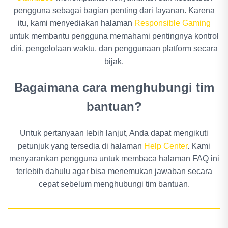
pengguna sebagai bagian penting dari layanan. Karena
itu, kami menyediakan halaman
Responsible Gaming
untuk membantu pengguna memahami pentingnya kontrol
diri, pengelolaan waktu, dan penggunaan platform secara
bijak.
Bagaimana cara menghubungi tim
bantuan?
Untuk pertanyaan lebih lanjut, Anda dapat mengikuti
petunjuk yang tersedia di halaman
Help Center
. Kami
menyarankan pengguna untuk membaca halaman FAQ ini
terlebih dahulu agar bisa menemukan jawaban secara
cepat sebelum menghubungi tim bantuan.