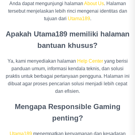
Anda dapat mengunjungi halaman
About Us
. Halaman
tersebut menjelaskan lebih rinci mengenai identitas dan
tujuan dari
Utama189
.
Apakah Utama189 memiliki halaman
bantuan khusus?
Ya, kami menyediakan halaman
Help Center
yang berisi
panduan umum, informasi kendala teknis, dan solusi
praktis untuk berbagai pertanyaan pengguna. Halaman ini
dibuat agar proses pencarian solusi menjadi lebih cepat
dan efisien.
Mengapa Responsible Gaming
penting?
Utama189
menempatkan kenyamanan dan kesadaran