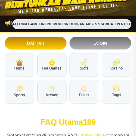
89 | PLATFORM GAME ONLINE MODERN DENGAN AKSES STABIL
🔥 EVENT TERBAR
DAFTAR
LOGIN
Home
Hot Games
Slots
Casino
Sports
Arcade
Poker
Togel
FAQ Utama189
Selamat datang di halaman FAQ
Utama189
. Halaman ini