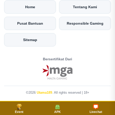
Home
Tentang Kami
Pusat Bantuan
Responsible Gaming
Sitemap
Bersertifikat Dari
©2026
Utama189
. All rights reserved | 18+
Event
APK
Livechat