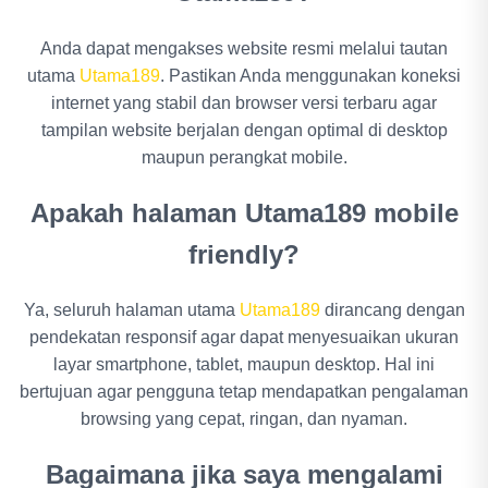
Anda dapat mengakses website resmi melalui tautan
utama
Utama189
. Pastikan Anda menggunakan koneksi
internet yang stabil dan browser versi terbaru agar
tampilan website berjalan dengan optimal di desktop
maupun perangkat mobile.
Apakah halaman Utama189 mobile
friendly?
Ya, seluruh halaman utama
Utama189
dirancang dengan
pendekatan responsif agar dapat menyesuaikan ukuran
layar smartphone, tablet, maupun desktop. Hal ini
bertujuan agar pengguna tetap mendapatkan pengalaman
browsing yang cepat, ringan, dan nyaman.
Bagaimana jika saya mengalami