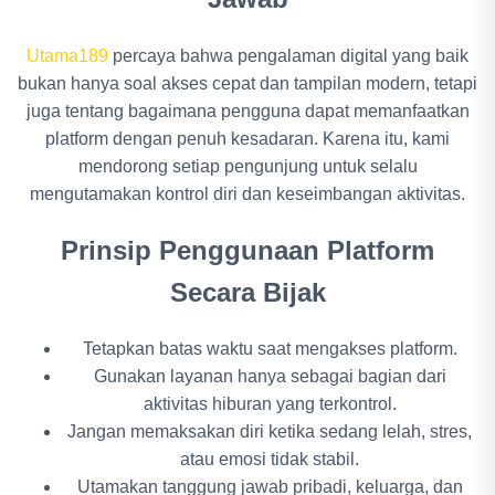
Utama189
percaya bahwa pengalaman digital yang baik
bukan hanya soal akses cepat dan tampilan modern, tetapi
juga tentang bagaimana pengguna dapat memanfaatkan
platform dengan penuh kesadaran. Karena itu, kami
mendorong setiap pengunjung untuk selalu
mengutamakan kontrol diri dan keseimbangan aktivitas.
Prinsip Penggunaan Platform
Secara Bijak
Tetapkan batas waktu saat mengakses platform.
Gunakan layanan hanya sebagai bagian dari
aktivitas hiburan yang terkontrol.
Jangan memaksakan diri ketika sedang lelah, stres,
atau emosi tidak stabil.
Utamakan tanggung jawab pribadi, keluarga, dan