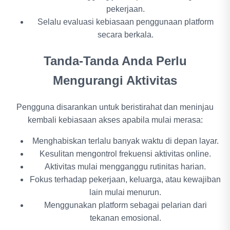
pekerjaan.
Selalu evaluasi kebiasaan penggunaan platform
secara berkala.
Tanda-Tanda Anda Perlu
Mengurangi Aktivitas
Pengguna disarankan untuk beristirahat dan meninjau
kembali kebiasaan akses apabila mulai merasa:
Menghabiskan terlalu banyak waktu di depan layar.
Kesulitan mengontrol frekuensi aktivitas online.
Aktivitas mulai mengganggu rutinitas harian.
Fokus terhadap pekerjaan, keluarga, atau kewajiban
lain mulai menurun.
Menggunakan platform sebagai pelarian dari
tekanan emosional.